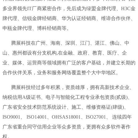
多业界领先IT厂商紧密合作，先后成为绿盟金牌代理、H3C金
牌代理、信锐金牌经销商、华为认证经销商、维谛合作伙伴、
申瓯金牌代理、博科经销商等。
腾展科技在广州、海南、深圳、江门、湛江、佛山、中
山、惠州都设有分支机构,在金融、政府、教育、医疗、企
业、媒体、运营商等领域拥有广泛的客户基础，并建立长期的
合作伙伴关系，业务和服务网络覆盖整个大中华地区。
腾展科技经过多年积累，资质雄厚，拥有高新技术企业、
纳税信用A级证书、电子与智能化工程专业承包资质(贰级)、
广东省安全技术防范系统设计、施工、维修资格证(肆级)、
ISO9001、 ISO14001、OHSAS18001、ISO27001、 连续四年
广东省重合同守信用企业等众多资质，更拥有众多软件著作
权。