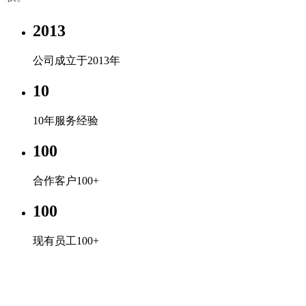
2013
公司成立于2013年
10
10年服务经验
100
合作客户100+
100
现有员工100+
乐动体育,中国有限公司官网