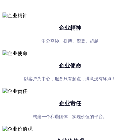
专心、专注、专业，超越自我，共赢未来
企业精神
争分夺秒、拼搏、攀登、超越
企业使命
以客户为中心，服务只有起点，满意没有终点！
企业责任
构建一个和谐团体，实现价值的平台。