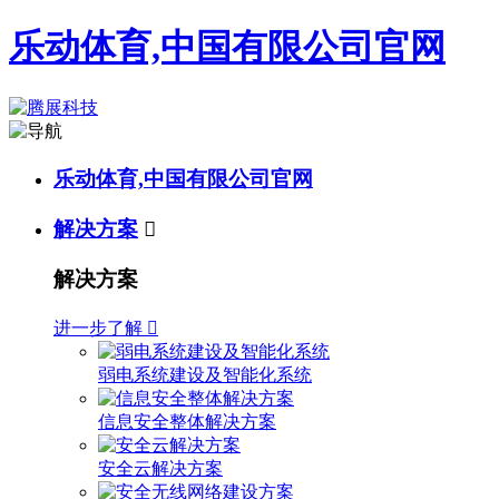
乐动体育,中国有限公司官网
乐动体育,中国有限公司官网
解决方案

解决方案
进一步了解

弱电系统建设及智能化系统
信息安全整体解决方案
安全云解决方案