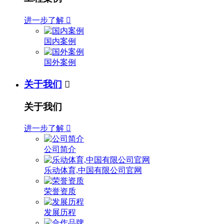
进一步了解

国内案例
国外案例
关于我们

关于我们
进一步了解

公司简介
乐动体育,中国有限公司官网
荣誉资质
发展历程