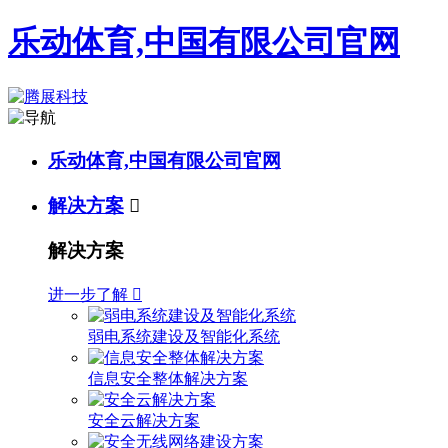
乐动体育,中国有限公司官网
乐动体育,中国有限公司官网
解决方案

解决方案
进一步了解

弱电系统建设及智能化系统
信息安全整体解决方案
安全云解决方案