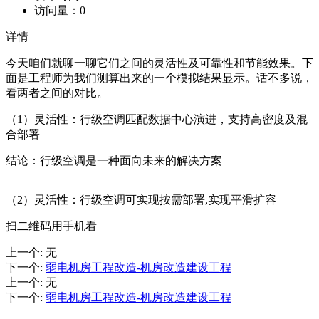
访问量：
0
详情
今天咱们就聊一聊它们之间的灵活性及可靠性和节能效果。下
面是工程师为我们测算出来的一个模拟结果显示。话不多说，
看两者之间的对比。
（1）灵活性：行级空调匹配数据中心演进，支持高密度及混
合部署
结论：行级空调是一种面向未来的解决方案
（2）灵活性：行级空调可实现按需部署,实现平滑扩容
扫二维码用手机看
上一个
:
无
下一个
:
弱电机房工程改造-机房改造建设工程
上一个
:
无
下一个
:
弱电机房工程改造-机房改造建设工程