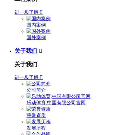
进一步了解

国内案例
国外案例
关于我们

关于我们
进一步了解

公司简介
乐动体育,中国有限公司官网
荣誉资质
发展历程