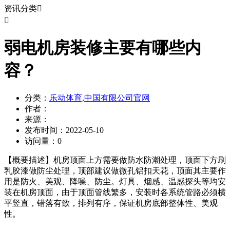
资讯分类


弱电机房装修主要有哪些内
容？
分类：
乐动体育,中国有限公司官网
作者：
来源：
发布时间：
2022-05-10
访问量：
0
【概要描述】
机房顶面上方需要做防水防潮处理，顶面下方刷
乳胶漆做防尘处理，顶部建议做微孔铝扣天花，顶面其主要作
用是防火、美观、降噪、防尘。灯具、烟感、温感探头等均安
装在机房顶面，由于顶面管线繁多，安装时各系统管路必须横
平竖直，错落有致，排列有序，保证机房底部整体性、美观
性。