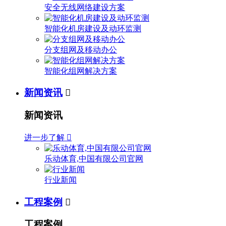
安全无线网络建设方案
智能化机房建设及动环监测
分支组网及移动办公
智能化组网解决方案
新闻资讯

新闻资讯
进一步了解

乐动体育,中国有限公司官网
行业新闻
工程案例

工程案例